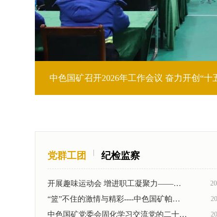
徐宗西拜会塔吉克斯坦工业和新技术部部长
|
党群工团
纪检监察
开展趣味运动会 增进职工凝聚力——中色国矿...
20
“篮”不住的激情与精彩----中色国矿帕鲁特...
20
中色国矿党委会固化学习交流党的二十精神第...
20