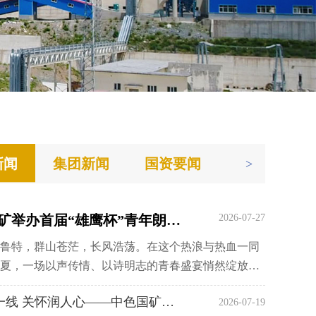
新闻
集团新闻
国资要闻
>
中色国矿举办首届“雄鹰杯”青年朗诵比赛
2026-07-27
鲁特，群山苍茫，长风浩荡。在这个热浪与热血一同
夏，一场以声传情、以诗明志的青春盛宴悄然绽放。7
，中色国矿举办首届“雄鹰杯”青年朗诵比赛，以青春之
清凉送一线 关怀润人心——中色国矿组织开展...
2026-07-19
国情怀，以奋进之姿献礼“十五五”新征程。