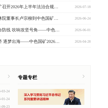
中色国矿召开2026年上半年法治合规工作会议...
2026-07-18
中色桂林院董事长卢宗柳到中色国矿帕鲁特金...
2026-06-24
筑牢生命防线 吹响攻坚号角——中色国矿202...
2026-06-01
以语为桥 逐梦出海——中色国矿2026年境外人...
2026-04-28
专题专栏
3-03-24
3-01-24
2-09-23