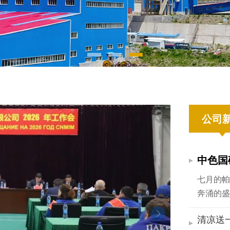
公司
七月的帕
奔涌的盛
月25日
声抒发家